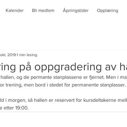
Kalender
Bli medlem
Åpningstider
Opplæring
 okt. 2019
1 min lesing
ing på oppgradering av h
 i hallen, og de permante stanplassene er fjernet. Men i m
for trening, men bord i stedet for permanente stanplasser.
ld i morgen, så hallen er reservert for kursdeltakerne mel
e etter 19:00.