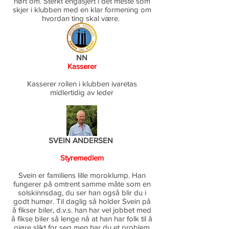
hørt om. Sterkt engasjert i det meste som
skjer i klubben med en klar formening om
hvordan ting skal være.
NN
Kasserer
Kasserer rollen i klubben ivaretas
midlertidig av leder
SVEIN ANDERSEN
Styremedlem
Svein er familiens lille moroklump. Han
fungerer på omtrent samme måte som en
solskinnsdag, du ser han også blir du i
godt humør. Til daglig så holder Svein på
å fikser biler, d.v.s. han har vel jobbet med
å fikse biler så lenge nå at han har folk til å
gjøre slikt for seg men har du et problem