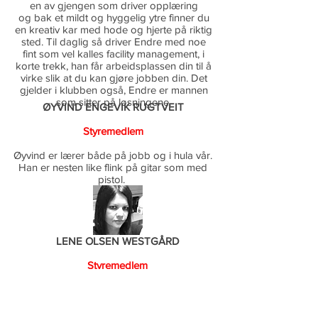
en av gjengen som driver opplæring
og bak et mildt og hyggelig ytre finner du
en kreativ kar med hode og hjerte på riktig
sted. Til daglig så driver Endre med noe
fint som vel kalles facility management, i
korte trekk, han får arbeidsplassen din til å
virke slik at du kan gjøre jobben din. Det
gjelder i klubben også, Endre er mannen
som sitter på løsningene.
ØYVIND ENGEVIK RUGTVEIT
S
tyremedlem
Øyvind er lærer både på jobb og i hula vår.
Han er nesten like flink på gitar som med
pistol.
LENE OLSEN WESTGÅRD
Styremedlem
Lene Olsen Westgård er en av klubbens
trenere og selvutnevnte dekoratør
som er årsaken til at det står duft telys og