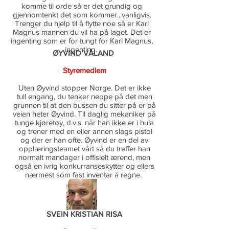
komme til orde så er det grundig og
gjennomtenkt det som kommer...vanligvis.
Trenger du hjelp til å flytte noe så er Karl
Magnus mannen du vil ha på laget. Det er
ingenting som er for tungt for Karl Magnus,
ingenting.
ØYVIND VÅLAND
S
tyremedlem
Uten Øyvind stopper Norge. Det er ikke
tull engang, du tenker neppe på det men
grunnen til at den bussen du sitter på er på
veien heter Øyvind. Til daglig mekaniker på
tunge kjøretøy, d.v.s. når han ikke er i hula
og trener med en eller annen slags pistol
og der er han ofte. Øyvind er en del av
opplæringsteamet vårt så du treffer han
normalt mandager i offisielt ærend, men
også en ivrig konkurranseskytter og ellers
nærmest som fast inventar å regne.
SVEIN KRISTIAN RISA