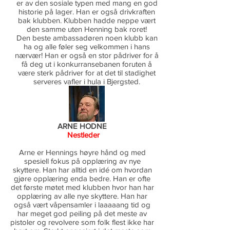
er av den sosiale typen med mang en god
historie på lager. Han er også drivkraften
bak klubben. Klubben hadde neppe vært
den samme uten Henning bak roret!
Den beste ambassadøren noen klubb kan
ha og alle føler seg velkommen i hans
nærvær! Han er også en stor pådriver for å
få deg ut i konkurransebanen foruten å
være sterk pådriver for at det til stadighet
serveres vafler i hula i Bjergsted.
ARNE HODNE
Nestleder
Arne er Hennings høyre hånd og med
spesiell fokus på opplæring av nye
skyttere. Han har alltid en idé om hvordan
gjøre opplæring enda bedre. Han er ofte
det første møtet med klubben hvor han har
opplæring av alle nye skyttere. Han har
også vært våpensamler i laaaaang tid og
har meget god peiling på det meste av
pistoler og revolvere som folk flest ikke har