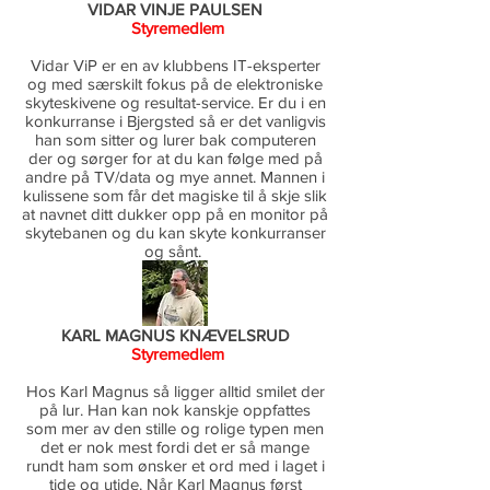
VIDAR VINJE PAULSEN
Styremedlem
Vidar ViP er en av klubbens IT-eksperter
og med særskilt fokus på de elektroniske
skyteskivene og resultat-service. Er du i en
konkurranse i Bjergsted så er det vanligvis
han som sitter og lurer bak computeren
der og sørger for at du kan følge med på
andre på TV/data og mye annet. Mannen i
kulissene som får det magiske til å skje slik
at navnet ditt dukker opp på en monitor på
skytebanen og du kan skyte konkurranser
og sånt.
KARL MAGNUS KNÆVELSRUD
Styremedlem
Hos Karl Magnus så ligger alltid smilet der
på lur. Han kan nok kanskje oppfattes
som mer av den stille og rolige typen men
det er nok mest fordi det er så mange
rundt ham som ønsker et ord med i laget i
tide og utide. Når Karl Magnus først