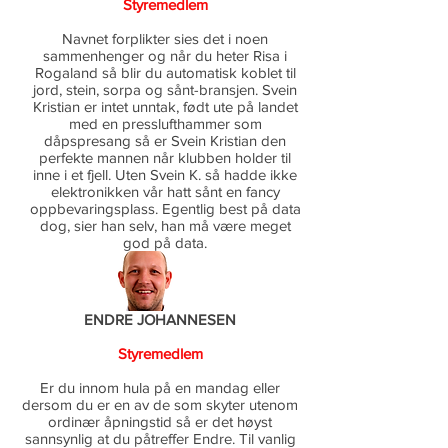
S
tyremedlem
Navnet forplikter sies det i noen
sammenhenger og når du heter Risa i
Rogaland så blir du automatisk koblet til
jord, stein, sorpa og sånt-bransjen. Svein
Kristian er intet unntak, født ute på landet
med en presslufthammer som
dåpspresang så er Svein Kristian den
perfekte mannen når klubben holder til
inne i et fjell. Uten Svein K. så hadde ikke
elektronikken vår hatt sånt en fancy
oppbevaringsplass. Egentlig best på data
dog, sier han selv, han må være meget
god på data.
ENDRE JOHANNESEN
S
tyremedlem
Er du innom hula på en mandag eller
dersom du er en av de som skyter utenom
ordinær åpningstid så er det høyst
sannsynlig at du påtreffer Endre. Til vanlig