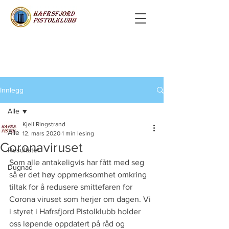
Innlegg
Alle
Kjell Ringstrand
Alle
12. mars 2020
1 min lesing
Coronaviruset
Resultater
Som alle antakeligvis har fått med seg 
Dugnad
så er det høy oppmerksomhet omkring 
tiltak for å redusere smittefaren for 
Corona viruset som herjer om dagen. Vi 
i styret i Hafrsfjord Pistolklubb holder 
oss løpende oppdatert på råd og 