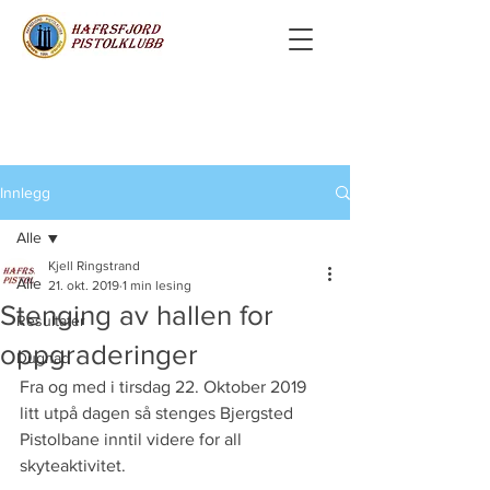
Innlegg
Alle
Kjell Ringstrand
Alle
21. okt. 2019
1 min lesing
Stenging av hallen for
Resultater
oppgraderinger
Dugnad
Fra og med i tirsdag 22. Oktober 2019 
litt utpå dagen så stenges Bjergsted 
Pistolbane inntil videre for all 
skyteaktivitet.